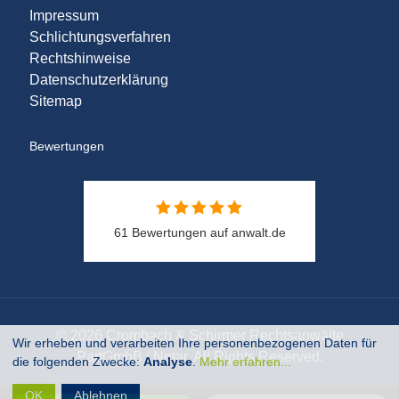
Impressum
Schlichtungsverfahren
Rechtshinweise
Datenschutzerklärung
Sitemap
Bewertungen
61 Bewertungen auf anwalt.de
© 2026 Crombach & Schirmer Rechtsanwälte
Wir erheben und verarbeiten Ihre personenbezogenen Daten für
PartGmbB | Notar. All Rights Reserved.
die folgenden Zwecke:
Analyse
.
Mehr erfahren...
OK
Ablehnen